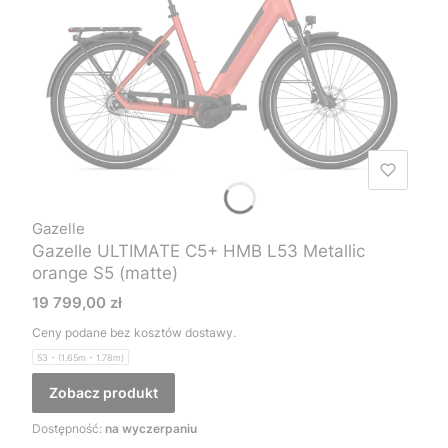
Gazelle
Gazelle ULTIMATE C5+ HMB L53 Metallic
orange S5 (matte)
Cena
19 799,00 zł
Ceny podane bez kosztów dostawy.
53 - (1.65m - 1.78m)
Zobacz produkt
Dostępność:
na wyczerpaniu