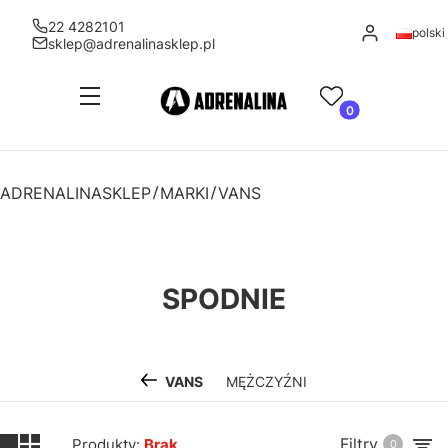
22 4282101
Zaloguj się
polski
sklep@adrenalinasklep.pl
Menu
Ulubione
Produkty w kosz
Koszyk
ADRENALINASKLEP
MARKI
VANS
SPODNIE
VANS
MĘŻCZYŹNI
Filtry
Produkty:
Brak
0