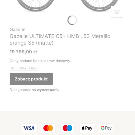
Gazelle
Gazelle ULTIMATE C5+ HMB L53 Metallic
orange S5 (matte)
Cena
19 799,00 zł
Ceny podane bez kosztów dostawy.
53 - (1.65m - 1.78m)
Zobacz produkt
Dostępność:
na wyczerpaniu