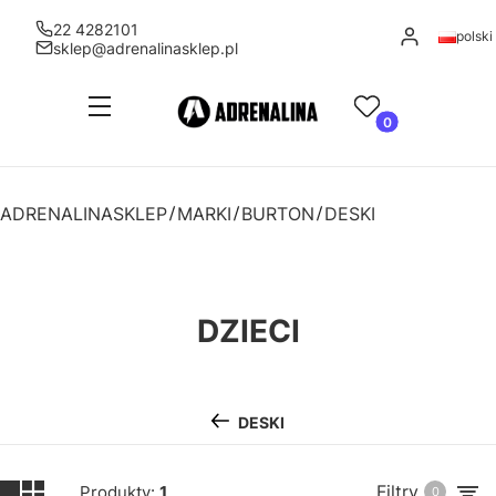
22 4282101
Zaloguj się
polski
sklep@adrenalinasklep.pl
Menu
Ulubione
Produkty w kosz
Koszyk
ADRENALINASKLEP
MARKI
BURTON
DESKI
DZIECI
DESKI
Filtry
Produkty:
1
0