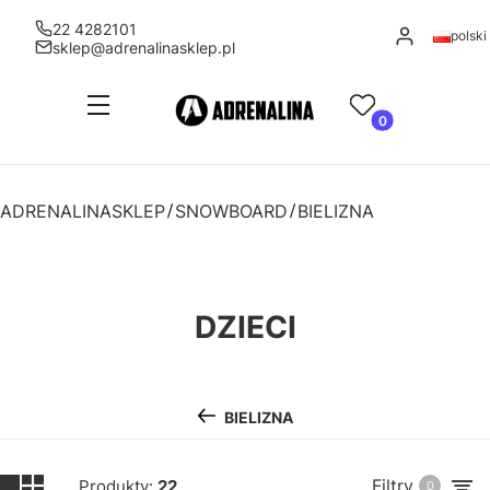
22 4282101
Zaloguj się
polski
sklep@adrenalinasklep.pl
Menu
Ulubione
Produkty w kosz
Koszyk
ADRENALINASKLEP
SNOWBOARD
BIELIZNA
DZIECI
BIELIZNA
Filtry
Produkty:
22
0