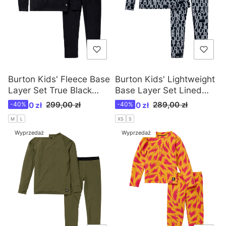
Burton Kids' Fleece Base
Burton Kids' Lightweight
Layer Set True Black
Base Layer Set Lined
/W25
Letters /W25
Cena promocyjna
Cena promocyjna
299,00 zł
289,00 zł
179,40 zł
-40%
173,40 zł
-40%
M
L
XS
S
Wyprzedaż
Wyprzedaż