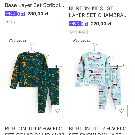
Base Layer Set Scribble
BURTON KIDS 1ST
/W25
Cena promocyjna
289,00 zł
173,40 zł
-40%
LAYER SET CHAMBRAY
STRIPE /W22
Cena promocyjna
4T
5
229,00 zł
137,40 zł
-40%
M (10-12 lat)
Wyprzedaż
Wyprzedaż
BURTON TDLR HW FLC
BURTON TDLR HW FLC