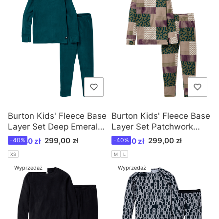
Burton Kids' Fleece Base
Burton Kids' Fleece Base
Layer Set Deep Emerald
Layer Set Patchwork
/W25
Print /W25
Cena promocyjna
Cena promocyjna
299,00 zł
299,00 zł
179,40 zł
-40%
179,40 zł
-40%
XS
M
L
Wyprzedaż
Wyprzedaż