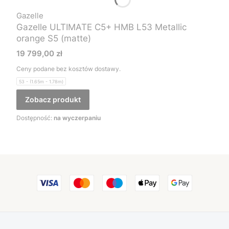
Gazelle
Gazelle ULTIMATE C5+ HMB L53 Metallic
orange S5 (matte)
Cena
19 799,00 zł
Ceny podane bez kosztów dostawy.
53 - (1.65m - 1.78m)
Zobacz produkt
Dostępność:
na wyczerpaniu