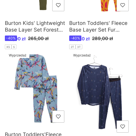
Burton Kids' Lightweight
Burton Toddlers' Fleece
Base Layer Set Forest
Base Layer Set Fur
Moss /W25
Goldenrod /W25
Cena promocyjna
Cena promocyjna
265,00 zł
289,00 zł
159,00 zł
-40%
173,40 zł
-40%
XS
S
2T
3T
Wyprzedaż
Wyprzedaż
Burton Toddlers'Fleece