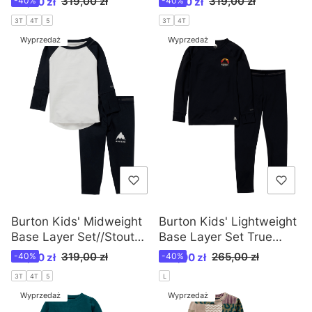
Cena promocyjna
Cena promocyjna
319,00 zł
319,00 zł
191,40 zł
-40%
191,40 zł
-40%
3T
4T
5
3T
4T
Wyprzedaż
Wyprzedaż
Burton Kids' Midweight
Burton Kids' Lightweight
Base Layer Set//Stout
Base Layer Set True
White / True Black//W26
Black /W25
Cena promocyjna
Cena promocyjna
319,00 zł
265,00 zł
191,40 zł
-40%
159,00 zł
-40%
3T
4T
5
L
Wyprzedaż
Wyprzedaż