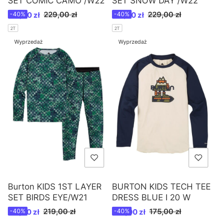
SET COMIC CAMO /W22
SET SNOW DAY /W22
Cena promocyjna
Cena promocyjna
229,00 zł
229,00 zł
137,40 zł
-40%
137,40 zł
-40%
2T
2T
Wyprzedaż
Wyprzedaż
BURTON KIDS TECH TEE
Burton KIDS 1ST LAYER
DRESS BLUE I 20 W
SET BIRDS EYE/W21
Cena promocyjna
Cena promocyjna
175,00 zł
219,00 zł
105,00 zł
-40%
131,40 zł
-40%