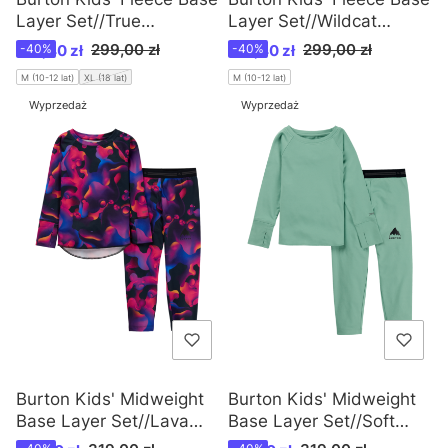
Layer Set//True
Layer Set//Wildcat
Black//W26
Floral//W26
Cena promocyjna
Cena promocyjna
299,00 zł
299,00 zł
179,40 zł
-40%
179,40 zł
-40%
M (10-12 lat)
XL (18 lat)
M (10-12 lat)
Wyprzedaż
Wyprzedaż
Burton Kids' Midweight
Burton Kids' Midweight
Base Layer Set//Lava
Base Layer Set//Soft
Lamp//W26
Sag//W26