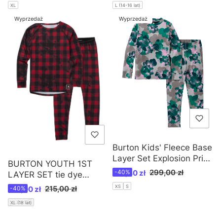
L (14-16 lat)
XL
Wyprzedaż
Wyprzedaż
Burton Kids' Fleece Base
Layer Set Explosion Print
BURTON YOUTH 1ST
/W25
Cena promocyjna
299,00 zł
179,40 zł
-40%
LAYER SET tie dye
buffalo | W 18
XS
S
Cena promocyjna
215,00 zł
129,00 zł
-40%
XL (18 lat)