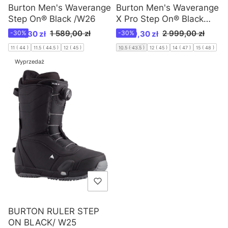
Burton Men's Waverange
Burton Men's Waverange
X Pro Step On® Black
Step On® Black /W26
/W26
Cena promocyjna
Cena promocyjna
2 999,00 zł
1 589,00 zł
2 099,30 zł
-30%
1 112,30 zł
-30%
10.5 ( 43.5 )
12 ( 45 )
14 ( 47 )
15 ( 48 )
11 ( 44 )
11.5 ( 44.5 )
12 ( 45 )
Wyprzedaż
BURTON RULER STEP
ON BLACK/ W25