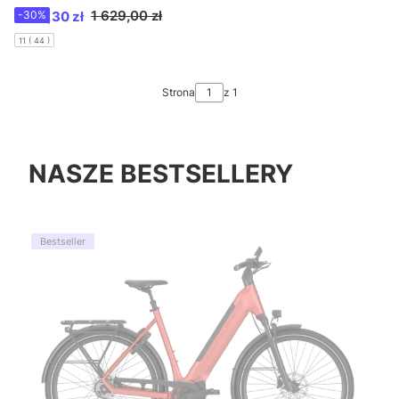
Cena promocyjna
1 629,00 zł
1 140,30 zł
-30%
11 ( 44 )
Strona
z 1
NASZE BESTSELLERY
Bestseller