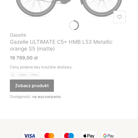
Gazelle
Gazelle ULTIMATE C5+ HMB L53 Metallic
orange S5 (matte)
Cena
19 799,00 zł
Ceny podane bez kosztów dostawy.
53 - (1.65m - 1.78m)
Zobacz produkt
Dostępność:
na wyczerpaniu