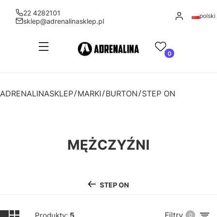
22 4282101
Zaloguj się
polski
sklep@adrenalinasklep.pl
Menu
Ulubione
Produkty w kosz
Koszyk
ADRENALINASKLEP
MARKI
BURTON
STEP ON
MĘŻCZYŹNI
STEP ON
Filtry
Produkty:
5
0