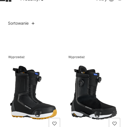
Sortowanie
Lista produktów
Wyprzedaż
Wyprzedaż