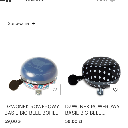
Sortowanie
Lista produktów
DZWONEK ROWEROWY
DZWONEK ROWEROWY
BASIL BIG BELL BOHEME
BASIL BIG BELL
80mm
POLKADOT 80mm
Cena
Cena
59,00 zł
59,00 zł