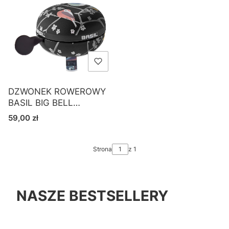
DZWONEK ROWEROWY
BASIL BIG BELL
WANDERLUST 80mm
Cena
59,00 zł
Strona
z 1
NASZE BESTSELLERY