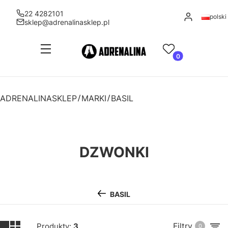
22 4282101
Zaloguj się
polski
sklep@adrenalinasklep.pl
Menu
Ulubione
Produkty w kosz
Koszyk
ADRENALINASKLEP
MARKI
BASIL
DZWONKI
BASIL
Filtry
Produkty:
3
0