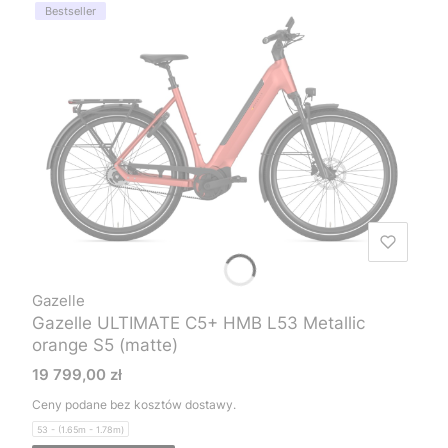
Bestseller
Gazelle
Gazelle ULTIMATE C5+ HMB L53 Metallic
orange S5 (matte)
Cena
19 799,00 zł
Ceny podane bez kosztów dostawy.
53 - (1.65m - 1.78m)