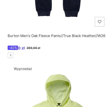
Burton Men's Oak Fleece Pants//True Black Heather//W26
Cena promocyjna
221,40 zł
-40%
369,00 zł
S
Wyprzedaż