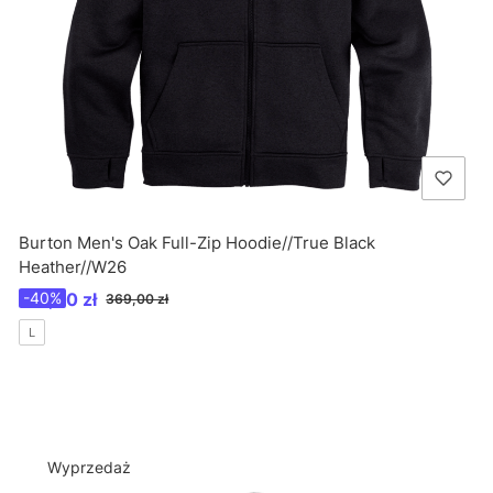
Burton Men's Oak Full-Zip Hoodie//True Black
Heather//W26
Cena promocyjna
221,40 zł
-40%
369,00 zł
L
Wyprzedaż