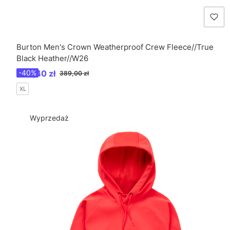
Burton Men's Crown Weatherproof Crew Fleece//True
Black Heather//W26
Cena promocyjna
233,40 zł
-40%
389,00 zł
XL
Wyprzedaż