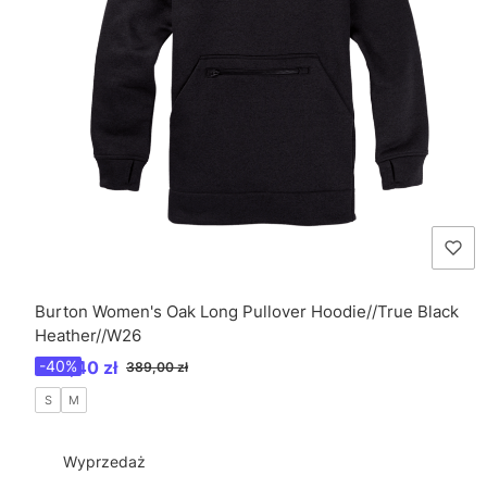
Burton Women's Oak Long Pullover Hoodie//True Black
Heather//W26
Cena promocyjna
233,40 zł
-40%
389,00 zł
S
M
Wyprzedaż