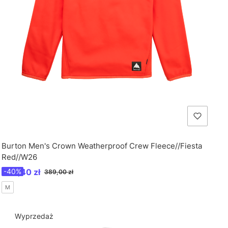
Burton Men's Crown Weatherproof Crew Fleece//Fiesta
Red//W26
Cena promocyjna
233,40 zł
-40%
389,00 zł
M
Wyprzedaż