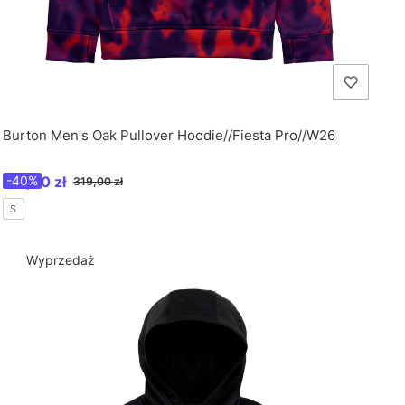
Burton Men's Oak Pullover Hoodie//Fiesta Pro//W26
Cena promocyjna
191,40 zł
-40%
319,00 zł
S
Wyprzedaż