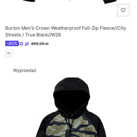
Burton Men's Crown Weatherproof Full-Zip Fleece//City
Streets / True Black//W26
Cena promocyjna
299,40 zł
-40%
499,00 zł
XL
Wyprzedaż