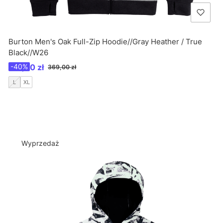
Burton Men's Oak Full-Zip Hoodie//Gray Heather / True
Black//W26
Cena promocyjna
221,40 zł
-40%
369,00 zł
L
XL
Wyprzedaż