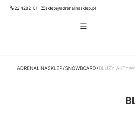
22 4282101
sklep@adrenalinasklep.pl
Menu
ADRENALINASKLEP
SNOWBOARD
BLUZY AKTYWN
B