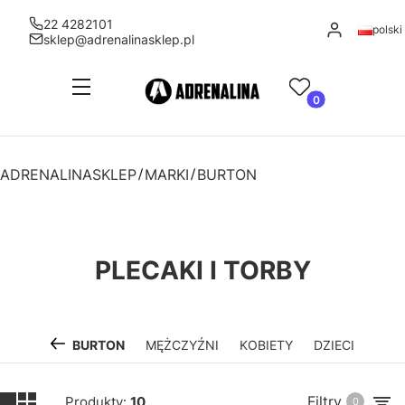
22 4282101
Zaloguj się
polski
sklep@adrenalinasklep.pl
Menu
Ulubione
Produkty w kosz
Koszyk
ADRENALINASKLEP
MARKI
BURTON
PLECAKI I TORBY
BURTON
MĘŻCZYŹNI
KOBIETY
DZIECI
Filtry
Produkty:
10
0