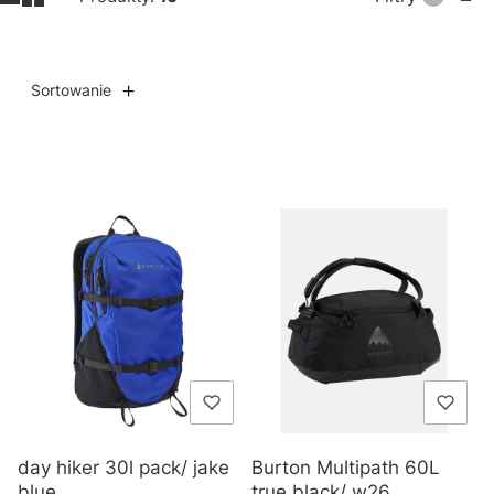
Sortowanie
Lista produktów
day hiker 30l pack/ jake
Burton Multipath 60L
blue
true black/ w26