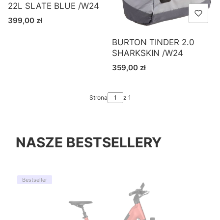
22L SLATE BLUE /W24
Cena
399,00 zł
BURTON TINDER 2.0
SHARKSKIN /W24
Cena
359,00 zł
Strona
z 1
NASZE BESTSELLERY
Bestseller