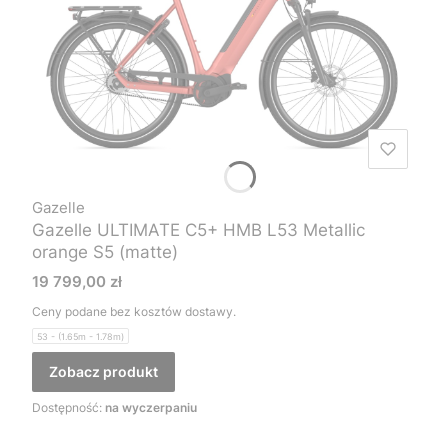
Gazelle
Gazelle ULTIMATE C5+ HMB L53 Metallic
orange S5 (matte)
Cena
19 799,00 zł
Ceny podane bez kosztów dostawy.
53 - (1.65m - 1.78m)
Zobacz produkt
Dostępność:
na wyczerpaniu