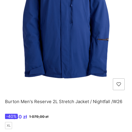
Burton Men's Reserve 2L Stretch Jacket / Nightfall /W26
Cena promocyjna
647,40 zł
-40%
1 079,00 zł
XL