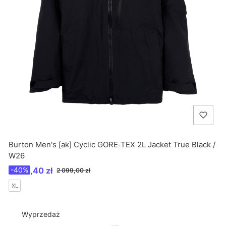
Burton Men's [ak] Cyclic GORE‑TEX 2L Jacket True Black /
W26
Cena promocyjna
1 259,40 zł
-40%
2 099,00 zł
XL
Wyprzedaż