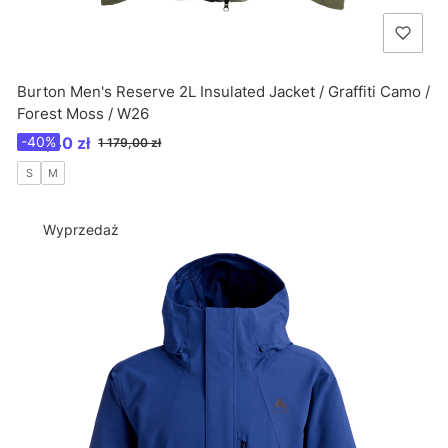
Burton Men's Reserve 2L Insulated Jacket / Graffiti Camo /
Forest Moss / W26
Cena promocyjna
707,40 zł
-40%
1 179,00 zł
S
M
Wyprzedaż