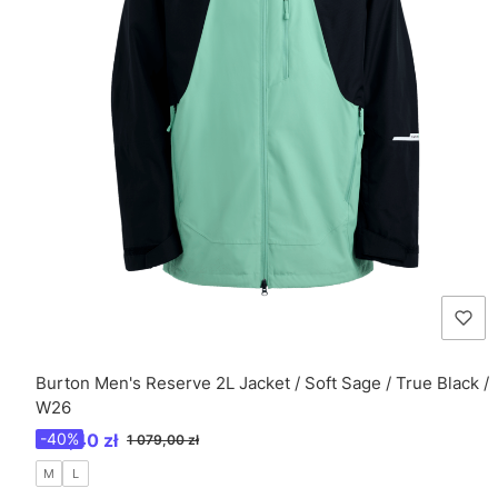
Burton Men's Reserve 2L Jacket / Soft Sage / True Black /
W26
Cena promocyjna
647,40 zł
-40%
1 079,00 zł
M
L