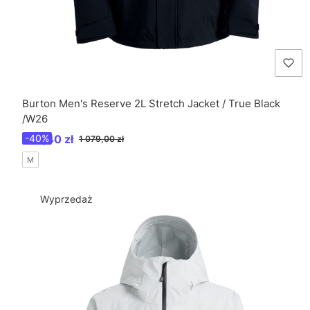
Burton Men's Reserve 2L Stretch Jacket / True Black
/W26
Cena promocyjna
647,40 zł
-40%
1 079,00 zł
M
Wyprzedaż