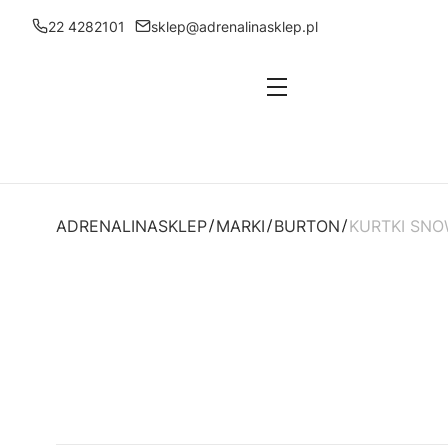
22 4282101
sklep@adrenalinasklep.pl
Menu
ADRENALINASKLEP
MARKI
BURTON
KURTKI SN