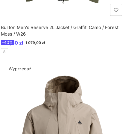
Burton Men's Reserve 2L Jacket / Graffiti Camo / Forest
Moss / W26
Cena promocyjna
647,40 zł
-40%
1 079,00 zł
S
Wyprzedaż