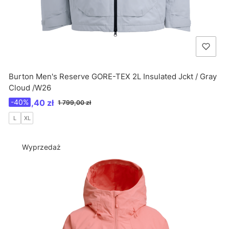
Burton Men's Reserve GORE-TEX 2L Insulated Jckt / Gray
Cloud /W26
Cena promocyjna
1 079,40 zł
-40%
1 799,00 zł
L
XL
Wyprzedaż