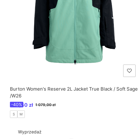
Burton Women's Reserve 2L Jacket True Black / Soft Sage
/W26
Cena promocyjna
647,40 zł
-40%
1 079,00 zł
S
M
Wyprzedaż