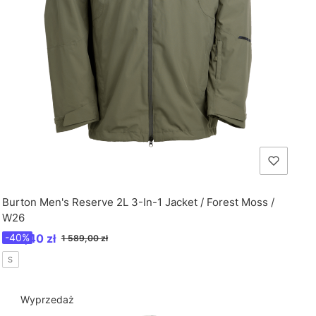
Burton Men's Reserve 2L 3-In-1 Jacket / Forest Moss /
W26
Cena promocyjna
953,40 zł
-40%
1 589,00 zł
S
Wyprzedaż