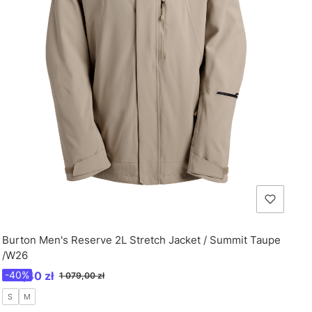
Burton Men's Reserve 2L Stretch Jacket / Summit Taupe
/W26
Cena promocyjna
647,40 zł
-40%
1 079,00 zł
S
M