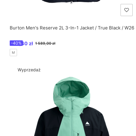
Burton Men's Reserve 2L 3-In-1 Jacket / True Black / W26
Cena promocyjna
953,40 zł
-40%
1 589,00 zł
M
Wyprzedaż