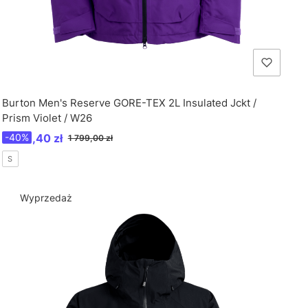
Burton Men's Reserve GORE-TEX 2L Insulated Jckt /
Prism Violet / W26
Cena promocyjna
1 079,40 zł
-40%
1 799,00 zł
S
Wyprzedaż