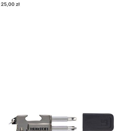
Cena
25,00 zł