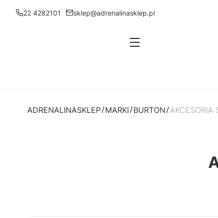
22 4282101
sklep@adrenalinasklep.pl
Menu
ADRENALINASKLEP
MARKI
BURTON
AKCESORIA