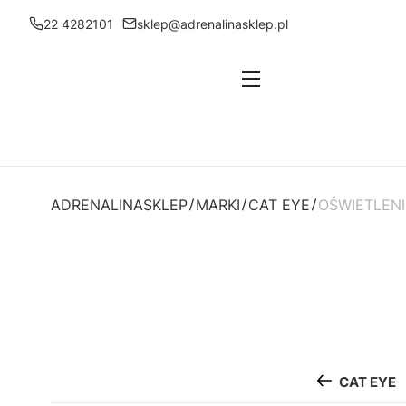
22 4282101
sklep@adrenalinasklep.pl
Menu
ADRENALINASKLEP
MARKI
CAT EYE
OŚWIETLENI
CAT EYE