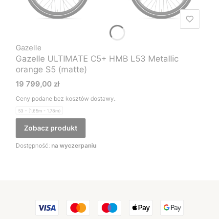
Gazelle
Gazelle ULTIMATE C5+ HMB L53 Metallic
orange S5 (matte)
Cena
19 799,00 zł
Ceny podane bez kosztów dostawy.
53 - (1.65m - 1.78m)
Zobacz produkt
Dostępność:
na wyczerpaniu