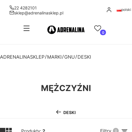
22 4282101
Zaloguj się
polski
sklep@adrenalinasklep.pl
Menu
Ulubione
Produkty w kosz
Koszyk
ADRENALINASKLEP
MARKI
GNU
DESKI
MĘŻCZYŹNI
DESKI
Filtry
Produkty:
2
0