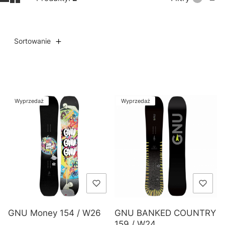
Sortowanie
Lista produktów
Wyprzedaż
Wyprzedaż
GNU Money 154 / W26
GNU BANKED COUNTRY
159 / W24