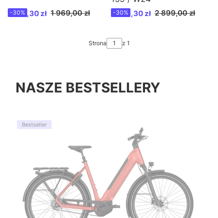
Cena promocyjna
Cena promocyjna
1 969,00 zł
2 899,00 zł
1 378,30 zł
-30%
2 029,30 zł
-30%
Strona
z 1
NASZE BESTSELLERY
Bestseller