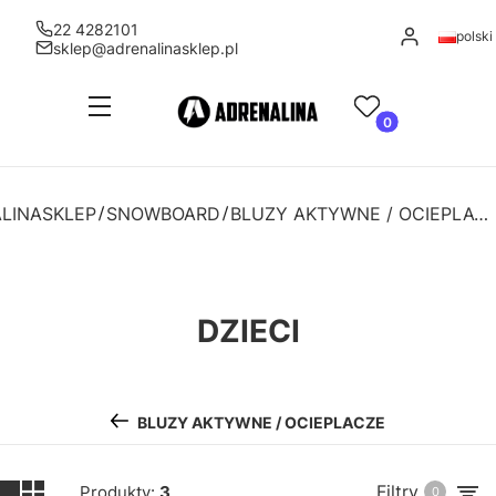
22 4282101
Zaloguj się
polski
sklep@adrenalinasklep.pl
Menu
Ulubione
Produkty w kosz
Koszyk
LINASKLEP
SNOWBOARD
BLUZY AKTYWNE / OCIEPLACZE
DZIECI
BLUZY AKTYWNE / OCIEPLACZE
Filtry
Produkty:
3
0