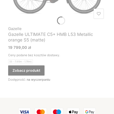
Gazelle
Gazelle ULTIMATE C5+ HMB L53 Metallic
orange S5 (matte)
Cena
19 799,00 zł
Ceny podane bez kosztów dostawy.
53 - (1.65m - 1.78m)
Zobacz produkt
Dostępność:
na wyczerpaniu