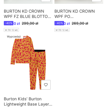
BURTON KD CROWN
BURTON KD CROWN
WPF FZ BLUE BLOTTO
WPF PO
TREES /W22
CELEST/CADMYL /W22
Cena promocyjna
Cena promocyjna
299,00 zł
269,00 zł
179,40 zł
-40%
161,40 zł
-40%
M (10-12 lat)
M (10-12 lat)
Wyprzedaż
Burton Kids' Burton
Lightweight Base Layer