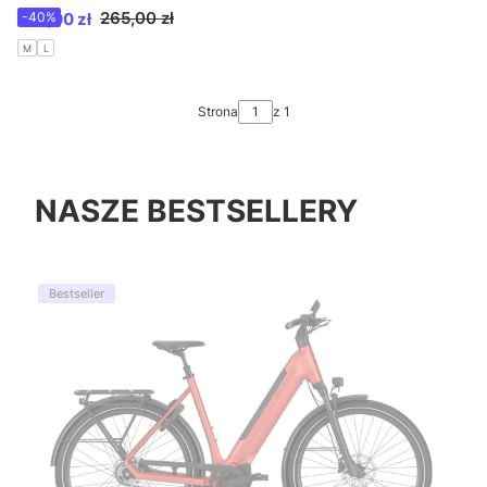
Set Fur Goldenrod /W25
Cena promocyjna
265,00 zł
159,00 zł
-40%
M
L
Strona
z 1
NASZE BESTSELLERY
Bestseller