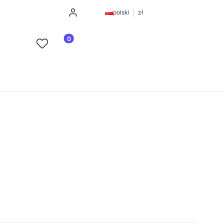
Zaloguj się
polski
zł
Produkty w koszyku: 0. Zobacz szczegóły
Ulubione
Koszyk