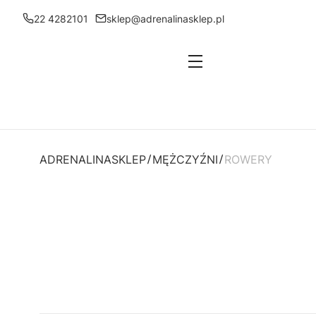
22 4282101
sklep@adrenalinasklep.pl
Menu
ADRENALINASKLEP
MĘŻCZYŹNI
ROWERY