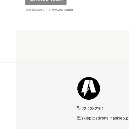
Dostępność:
na wyczerpaniu
22 4282101
sklep@adrenalinasklep.p