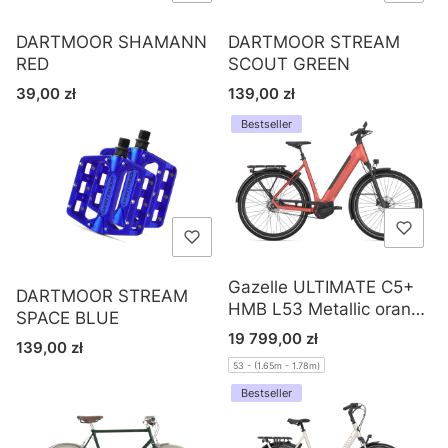
DARTMOOR SHAMANN
DARTMOOR STREAM
RED
SCOUT GREEN
Cena
Cena
39,00 zł
139,00 zł
Bestseller
Gazelle ULTIMATE C5+
DARTMOOR STREAM
HMB L53 Metallic orange
SPACE BLUE
S5 (matte)
Cena
19 799,00 zł
Cena
139,00 zł
53 - (1.65m - 1.78m)
Bestseller