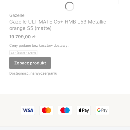
Gazelle
Gazelle ULTIMATE C5+ HMB L53 Metallic
orange S5 (matte)
Cena
19 799,00 zł
Ceny podane bez kosztów dostawy.
53 - (1.65m - 1.78m)
Zobacz produkt
Dostępność:
na wyczerpaniu