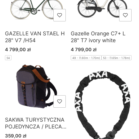
GAZELLE VAN STAEL H
Gazelle Orange C7+ L
28" V7 /H54
28" T7 ivory white
Cena
Cena
4 799,00 zł
4 799,00 zł
54
49 - (1.60m - 1.70m)
53 - (1.65m - 1.78m)
SAKWA TURYSTYCZNA
POJEDYNCZA / PLECAK
BASIL MILES DAYPACK
Cena
359,00 zł