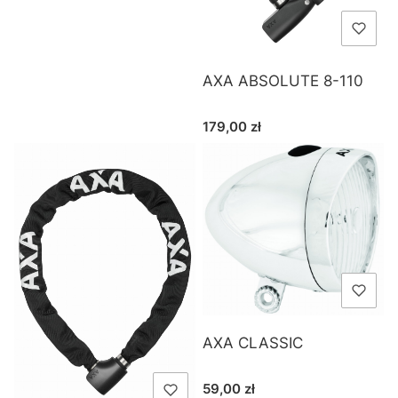
17L
AXA ABSOLUTE 8-110
Cena
179,00 zł
AXA CLASSIC
Cena
59,00 zł