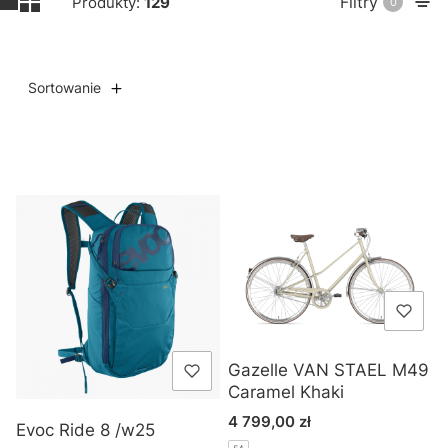
Filtry
Produkty:
129
0
Sortowanie
Lista produktów
Gazelle VAN STAEL M49
Caramel Khaki
Cena
4 799,00 zł
Evoc Ride 8 /w25