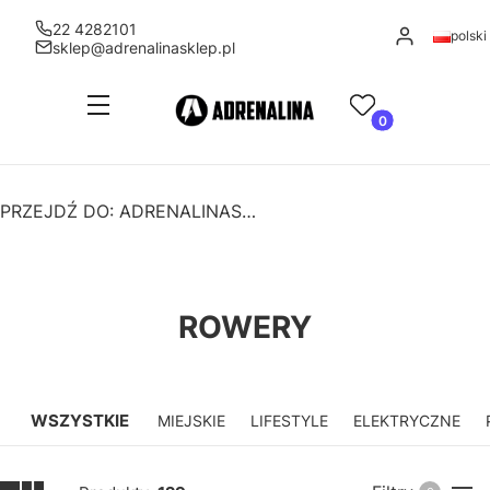
22 4282101
Zaloguj się
polski
sklep@adrenalinasklep.pl
Menu
Ulubione
Produkty w kosz
Koszyk
PRZEJDŹ DO:
ADRENALINASKLEP
ROWERY
WSZYSTKIE
MIEJSKIE
LIFESTYLE
ELEKTRYCZNE