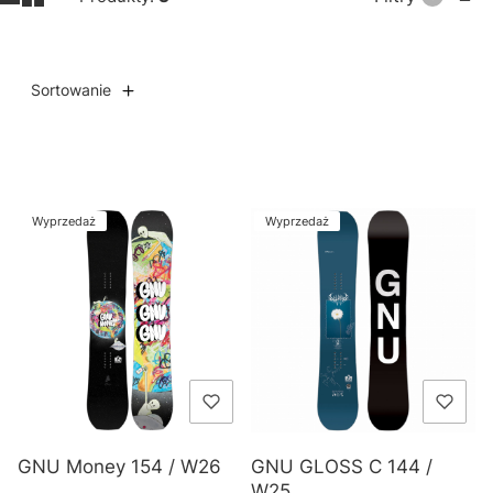
Sortowanie
Lista produktów
Wyprzedaż
Wyprzedaż
GNU Money 154 / W26
GNU GLOSS C 144 /
W25