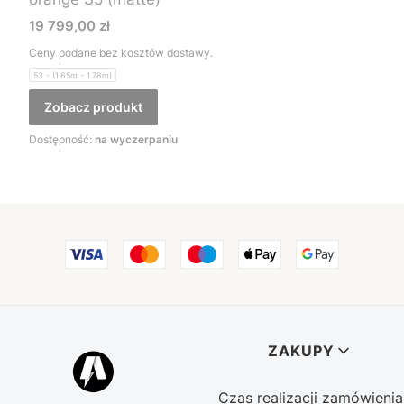
Cena
19 799,00 zł
Ceny podane bez kosztów dostawy.
53 - (1.65m - 1.78m)
Zobacz produkt
Dostępność:
na wyczerpaniu
Linki w stopce
ZAKUPY
Czas realizacji zamówienia