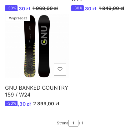
Cena promocyjna
Cena promocyjna
1 969,00 zł
1 849,00 zł
1 378,30 zł
-30%
1 294,30 zł
-30%
Wyprzedaż
GNU BANKED COUNTRY
159 / W24
Cena promocyjna
2 899,00 zł
2 029,30 zł
-30%
Strona
z 1