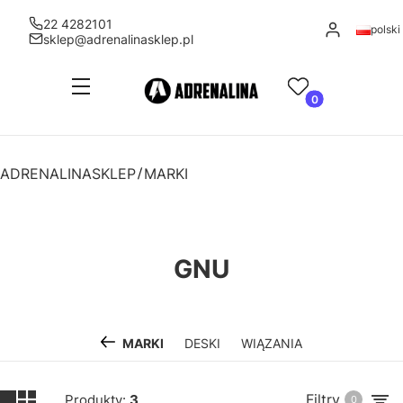
22 4282101
Zaloguj się
polski
sklep@adrenalinasklep.pl
Menu
Ulubione
Produkty w kosz
Koszyk
ADRENALINASKLEP
MARKI
GNU
MARKI
DESKI
WIĄZANIA
Filtry
Produkty:
3
0