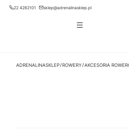
22 4282101
sklep@adrenalinasklep.pl
Menu
ADRENALINASKLEP
ROWERY
AKCESORIA ROWE