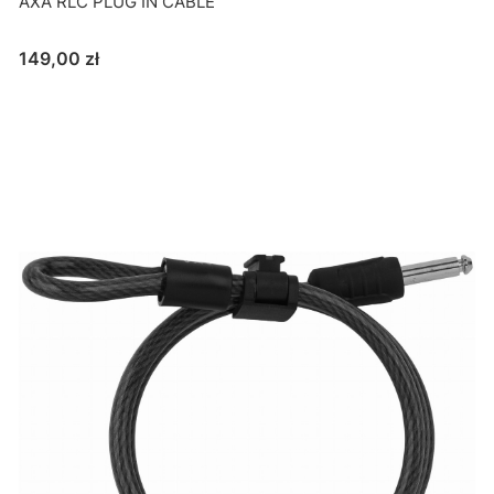
AXA RLC PLUG IN CABLE
Cena
149,00 zł