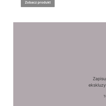
Zobacz produkt
Zapisu
ekskluzy
T