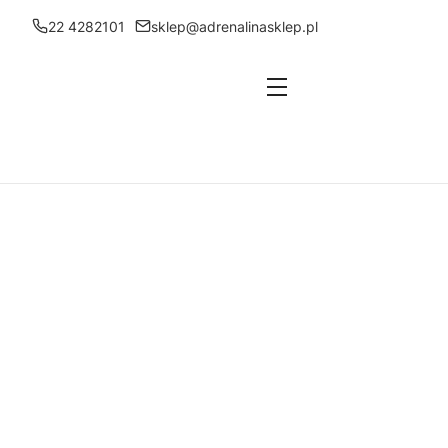
22 4282101
sklep@adrenalinasklep.pl
Menu