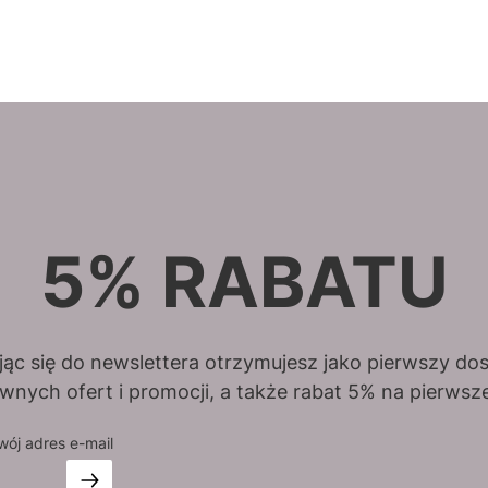
5% RABATU
jąc się do newslettera otrzymujesz jako pierwszy do
wnych ofert i promocji, a także rabat 5% na pierwsz
wój adres e-mail