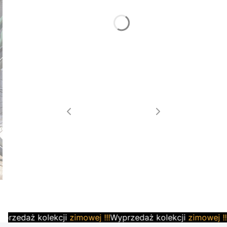
przedaż kolekcji
zimowej !!!
Wyprzedaż kolekcji
zimowej !!!