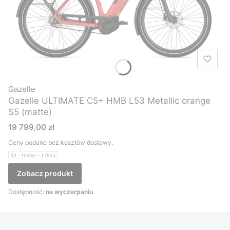
Gazelle
Gazelle ULTIMATE C5+ HMB L53 Metallic orange
S5 (matte)
Cena
19 799,00 zł
Ceny podane bez kosztów dostawy.
53 - (1.65m - 1.78m)
Zobacz produkt
Dostępność:
na wyczerpaniu