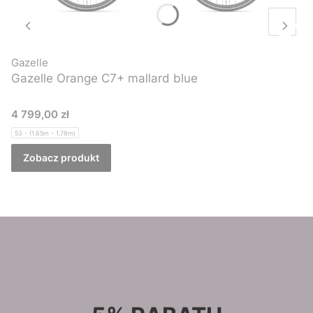
Gazelle
Gazelle Orange C7+ mallard blue
Cena
4 799,00 zł
53 - (1.65m - 1.78m)
Zobacz produkt